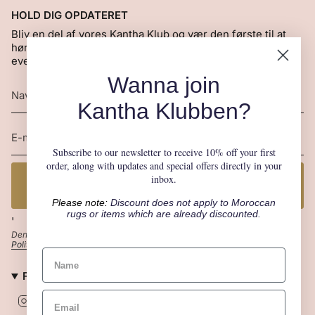
HOLD DIG OPDATERET
Bliv en del af vores Kantha Klub og vær den første til at
høre om nye produkter, særlige tilbud, gademarkeder og
events.
Wanna join
Kantha Klubben?
Subscribe to our newsletter to receive 10% off your first
order, along with updates and special offers directly in your
JA TAK! JEG VIL GERNE VÆRE MED I KANTHA
inbox.
KLUBBEN
Please note:
Discount does not apply to
Moroccan
rugs
or items which are already discounted.
'
Denne side er beskyttet af hCaptcha, og hCaptchas
Politik om beskyttelse af persondata
og
Servicevilkår
er gældende.
FØLG CRAFT SISTERS
I
F
P
n
a
i