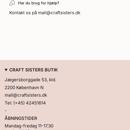
Har du brug for hjælp?
{{
product
Kontakt os på mail@craftsisters.dk
}}",
"multiples_of"=>"Multipla
af
{{
quantity
}}",
"minimum_of"=>"Minimum
{{
quantity
}}",
"maximum_of"=>"Maksimum
CRAFT SISTERS BUTIK
{{
Jægersborggade 53, kld.
quantity
}}"}
2200 København N
mail@craftsisters.dk
Tel: (+45) 42451614
-
ÅBNINGSTIDER
Mandag-fredag 11-17.30