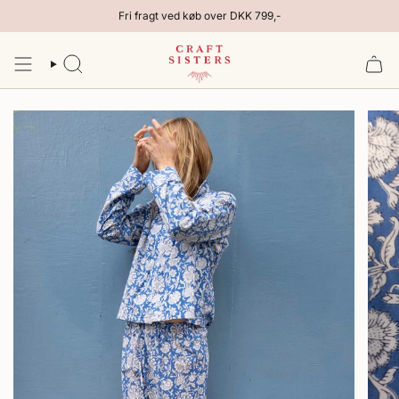
Gå
Fri fragt ved køb over DKK 799,-
til
indhold
SØG