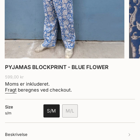
PYJAMAS BLOCKPRINT - BLUE FLOWER
Normalpris
599,00 kr
Moms er inkluderet.
Fragt
beregnes ved checkout.
Size
S/M
M/L
s/m
VARIANT
VARIANT
UDSOLGT
UDSOLGT
ELLER
ELLER
Beskrivelse
UTILGÆNGELIG
UTILGÆNGELIG