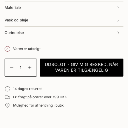
Materiale
Vask og pleje
Oprindelse
Varen er udsolgt
{"in_cart_html"=>"
UDSOLGT - GIV MIG BESKED, NÅR
<span
Reducer
Forøg
VAREN ER TILGÆNGELIG
class=\"quantity-
antal
antal
cart\">
for
-
Pyjamas
Pyjamas
{{
Blockprint
Blockprint
quantity
14 dages returret
-
-
}}
Blue
Blue
Fri fragt på ordrer over 799 DKK
</span>
Flower
Flower"
i
Mulighed for afhentning i butik
kurv",
"decrease"=>"Reducer
antal
for