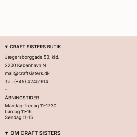
"multiples_of"=>"Multipla
af
{{
quantity
}}",
"minimum_of"=>"Minimum
{{
quantity
CRAFT SISTERS BUTIK
}}",
"maximum_of"=>"Maksimum
Jægersborggade 53, kld.
{{
quantity
2200 København N
}}"}
mail@craftsisters.dk
Tel: (+45) 42451614
-
ÅBNINGSTIDER
Mandag-fredag 11-17.30
Lørdag 11-16
Søndag 11-15
OM CRAFT SISTERS