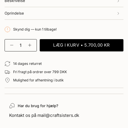
Beskrivelse
UTILGÆNGELIG
Oprindelse
Skynd dig — kun 1 tilbage!
{"in_cart_html"=>"
LÆG I KURV
5.700,00 KR
<span
Reducer
Forøg
antal
antal
class=\"quantity-
for
-
cart\">
Marokkansk
Marokkansk
{{
14 dages returret
berbertæppe
berbertæppe
-
-
quantity
Fri fragt på ordrer over 799 DKK
Beni
Beni
}}
Ourain
Ourain
</span>
Mulighed for afhentning i butik
442
442"
i
kurv",
"decrease"=>"Reducer
antal
Har du brug for hjælp?
for
{{
Kontakt os på mail@craftsisters.dk
product
}}",