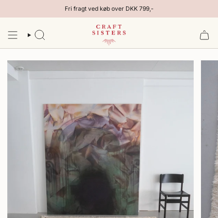
Gå
Fri fragt ved køb over DKK 799,-
til
indhold
SØG