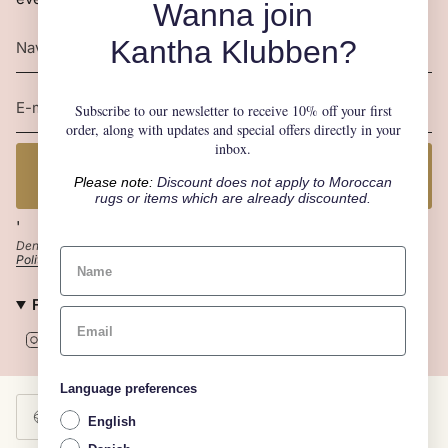
Wanna join
Kantha Klubben?
Subscribe to our newsletter to receive 10% off your first
order, along with updates and special offers directly in your
inbox.
JA TAK! JEG VIL GERNE VÆRE MED I KANTHA
Please note:
Discount does not apply to
Moroccan
KLUBBEN
rugs
or items which are already discounted.
'
Denne side er beskyttet af hCaptcha, og hCaptchas
Politik om beskyttelse af persondata
og
Servicevilkår
er gældende.
FØLG CRAFT SISTERS
I
F
P
n
a
i
s
c
n
t
e
t
Language preferences
SPROG
VALUTA
a
b
e
g
DANSK
o
r
DKK KR.
English
r
o
e