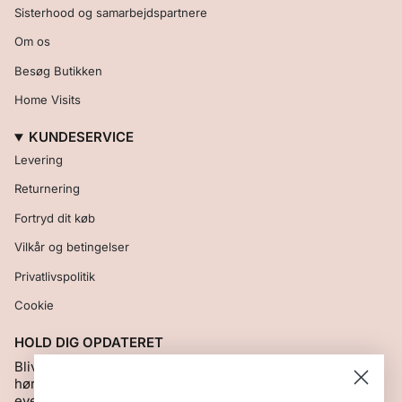
Sisterhood og samarbejdspartnere
Om os
Besøg Butikken
Home Visits
KUNDESERVICE
Levering
Returnering
Fortryd dit køb
Vilkår og betingelser
Privatlivspolitik
Cookie
HOLD DIG OPDATERET
Bliv en del af vores Kantha Klub og vær den første til at
høre om nye produkter, særlige tilbud, gademarkeder og
events.