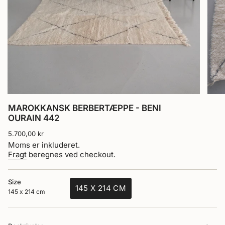
MAROKKANSK BERBERTÆPPE - BENI
OURAIN 442
Normalpris
5.700,00 kr
Moms er inkluderet.
Fragt
beregnes ved checkout.
Size
145 X 214 CM
145 x 214 cm
VARIANT
UDSOLGT
ELLER