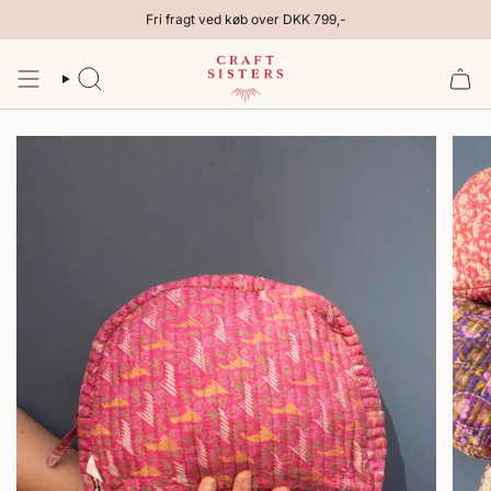
Gå
Fri fragt ved køb over DKK 799,-
til
indhold
SØG