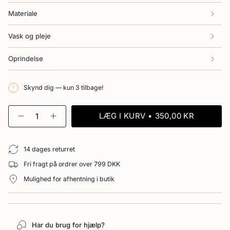
Materiale
Vask og pleje
Oprindelse
Skynd dig — kun 3 tilbage!
{"in_cart_html"=>"
LÆG I KURV
350,00 KR
<span
Reducer
Forøg
antal
antal
class=\"quantity-
for
-
cart\">
Moon
Moon
{{
14 dages returret
Pouch
Pouch
Silk
Silk
quantity
Fri fragt på ordrer over 799 DKK
Saree
Saree
}}
L
L
</span>
Mulighed for afhentning i butik
-
-
i
25
25"
kurv",
"decrease"=>"Reducer
antal
Har du brug for hjælp?
for