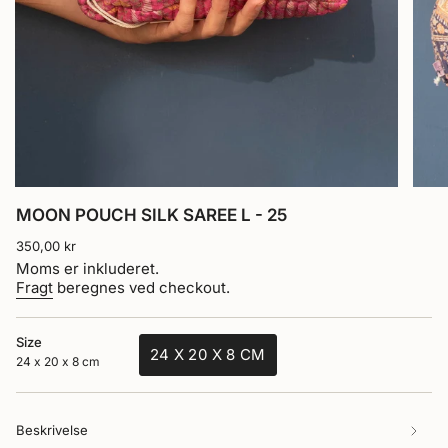
MOON POUCH SILK SAREE L - 25
Normalpris
350,00 kr
Moms er inkluderet.
Fragt
beregnes ved checkout.
Size
24 X 20 X 8 CM
24 x 20 x 8 cm
VARIANT
UDSOLGT
ELLER
Beskrivelse
UTILGÆNGELIG