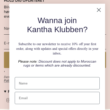
HOLD DIG OPDATERET
Bliv en del af vores Kantha Klub og vær den første til at
høre om nye produkter, særlige tilbud, gademarkeder og
events.
Wanna join
Kantha Klubben?
Subscribe to our newsletter to receive 10% off your first
order, along with updates and special offers directly in your
inbox.
JA TAK! JEG VIL GERNE VÆRE MED I KANTHA
Please note:
Discount does not apply to
Moroccan
KLUBBEN
rugs
or items which are already discounted.
'
Denne side er beskyttet af hCaptcha, og hCaptchas
Politik om beskyttelse af persondata
og
Servicevilkår
er gældende.
FØLG CRAFT SISTERS
I
F
P
n
a
i
s
c
n