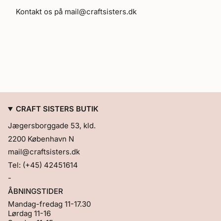
{{
Kontakt os på mail@craftsisters.dk
product
}}",
"multiples_of"=>"Multipla
af
{{
quantity
}}",
"minimum_of"=>"Minimum
{{
quantity
CRAFT SISTERS BUTIK
}}",
"maximum_of"=>"Maksimum
Jægersborggade 53, kld.
{{
quantity
2200 København N
}}"}
mail@craftsisters.dk
Tel: (+45) 42451614
-
ÅBNINGSTIDER
Mandag-fredag 11-17.30
Lørdag 11-16