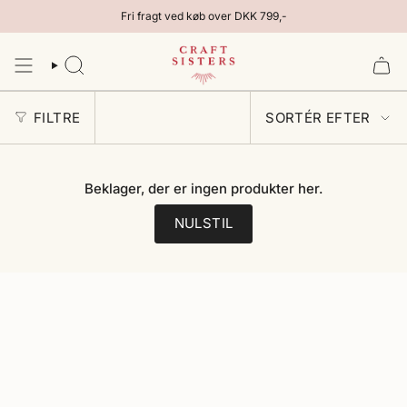
Gå
Fri fragt ved køb over DKK 799,-
til
indhold
SØG
SORTÉR
FILTRE
SORTÉR EFTER
EFTER
Beklager, der er ingen produkter her.
NULSTIL