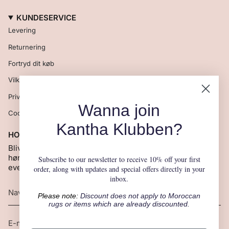
KUNDESERVICE
Levering
Returnering
Fortryd dit køb
Vilkår og betingelser
Privatlivspolitik
Wanna join
Cookie
Kantha Klubben?
HOLD DIG OPDATERET
Bliv en del af vores Kantha Klub og vær den første til at
høre om nye produkter, særlige tilbud, gademarkeder og
Subscribe to our newsletter to receive 10% off your first
events.
order, along with updates and special offers directly in your
inbox.
Please note:
Discount does not apply to
Moroccan
rugs
or items which are already discounted.